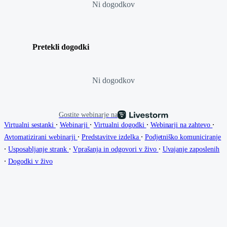
Ni dogodkov
Pretekli dogodki
Ni dogodkov
Gostite webinarje na
∙
∙
∙
∙
Virtualni sestanki
Webinarji
Virtualni dogodki
Webinarji na zahtevo
∙
∙
Avtomatizirani webinarji
Predstavitve izdelka
Podjetniško komuniciranje
∙
∙
∙
Usposabljanje strank
Vprašanja in odgovori v živo
Uvajanje zaposlenih
∙
Dogodki v živo