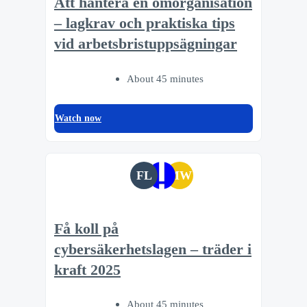
Att hantera en omorganisation
– lagkrav och praktiska tips
vid arbetsbristuppsägningar
About 45 minutes
Watch now
FL
MW
Få koll på
cybersäkerhetslagen – träder i
kraft 2025
About 45 minutes