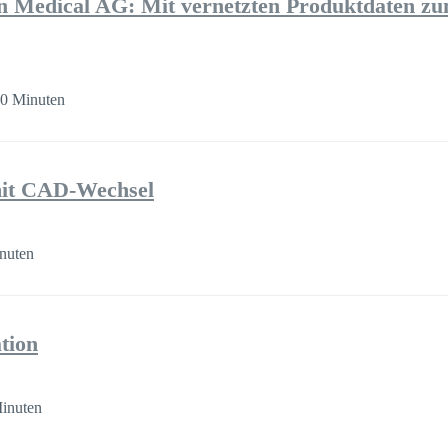
Medical AG: Mit vernetzten Produktdaten z
30 Minuten
it CAD-Wechsel
nuten
tion
inuten