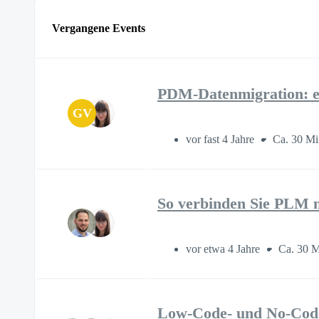
Vergangene Events
PDM-Datenmigration: er
GV
vor fast 4 Jahre
Ca. 30 Mi
So verbinden Sie PLM 
vor etwa 4 Jahre
Ca. 30 M
Low-Code- und No-Code