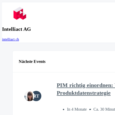
Intelliact AG
intelliact.ch
Nächste Events
PIM richtig einordnen:
Produktdatenstrategie
RT
In 4 Monate
Ca. 30 Minu