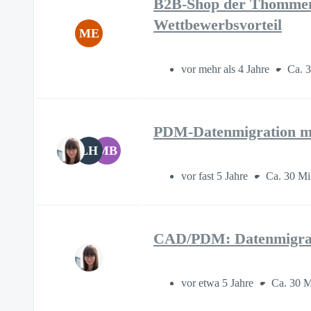
B2B-Shop der Thommen 
Wettbewerbsvorteil
ME
vor mehr als 4 Jahre
Ca. 
PDM-Datenmigration m
LH
MB
vor fast 5 Jahre
Ca. 30 Mi
CAD/PDM: Datenmigra
vor etwa 5 Jahre
Ca. 30 M