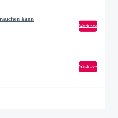
brauchen kann
Watch now
Watch now