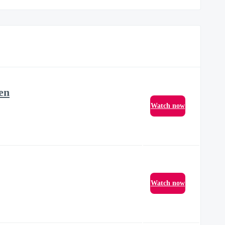
en
Watch now
Watch now