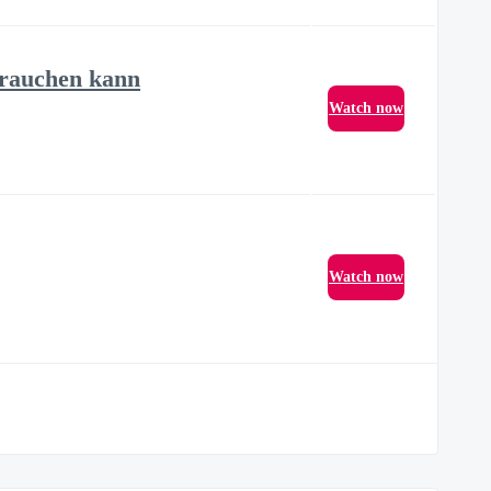
brauchen kann
Watch now
Watch now