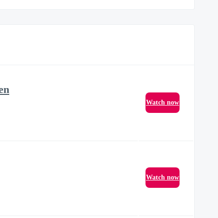
en
Watch now
Watch now