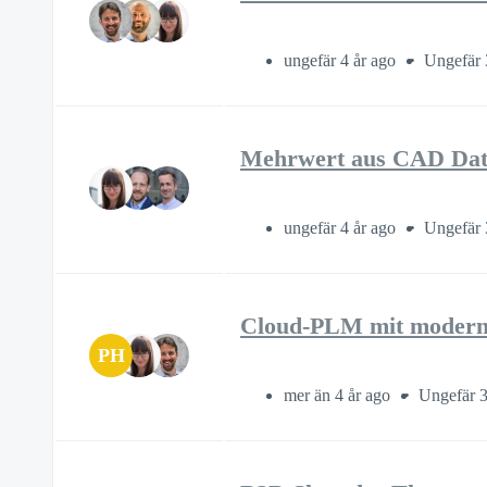
ungefär 4 år ago
Ungefär 
Mehrwert aus CAD Date
ungefär 4 år ago
Ungefär 
Cloud-PLM mit moderne
PH
mer än 4 år ago
Ungefär 3