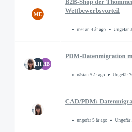
B2B-Shop der Thommen 
Wettbewerbsvorteil
ME
mer än 4 år ago
Ungefär 3
PDM-Datenmigration m
LH
MB
nästan 5 år ago
Ungefär 3
CAD/PDM: Datenmigra
ungefär 5 år ago
Ungefär 