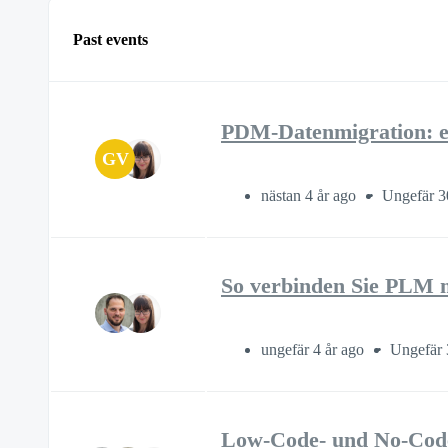
Past events
PDM-Datenmigration: er
GV
nästan 4 år ago
Ungefär 3
So verbinden Sie PLM 
ungefär 4 år ago
Ungefär 
Low-Code- und No-Code