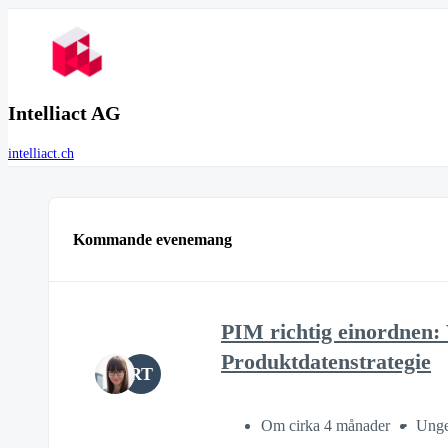
Intelliact AG
intelliact.ch
Kommande evenemang
PIM richtig einordnen:
Produktdatenstrategie
RT
Om cirka 4 månader
Unge