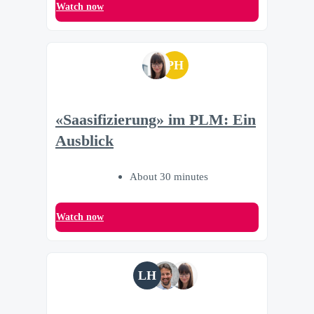
Watch now
PH
«Saasifizierung» im PLM: Ein
Ausblick
About 30 minutes
Watch now
LH