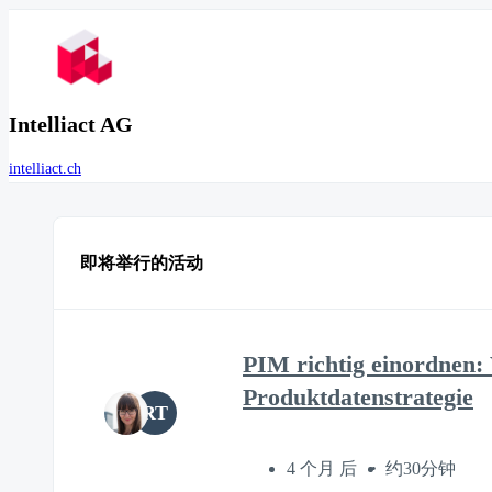
Intelliact AG
intelliact.ch
即将举行的活动
PIM richtig einordnen:
Produktdatenstrategie
RT
4 个月 后
约30分钟