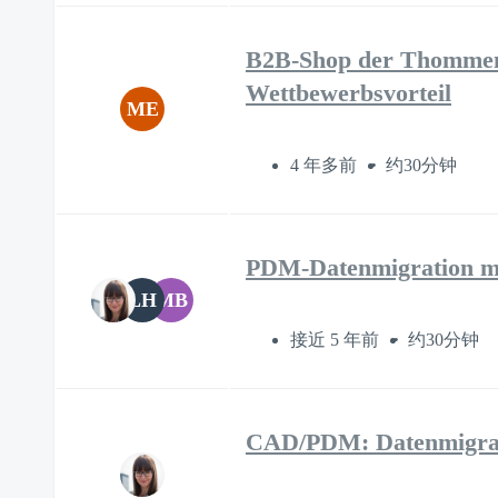
B2B-Shop der Thommen 
Wettbewerbsvorteil
ME
4 年多前
约30分钟
PDM-Datenmigration m
LH
MB
接近 5 年前
约30分钟
CAD/PDM: Datenmigra