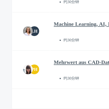
约30分钟
Machine Learning, AI,
LH
约30分钟
Mehrwert aus CAD-Dat
PH
约30分钟