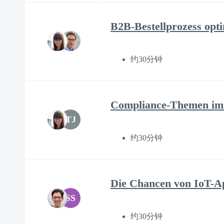
B2B-Bestellprozess opt
约30分钟
Compliance-Themen im
TJ
约30分钟
Die Chancen von IoT-Ap
SS
约30分钟