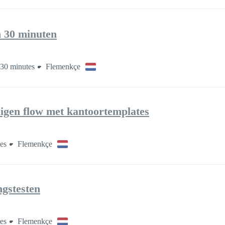
 30 minuten
30 minutes
Flemenkçe
eigen flow met kantoortemplates
es
Flemenkçe
ngstesten
es
Flemenkçe