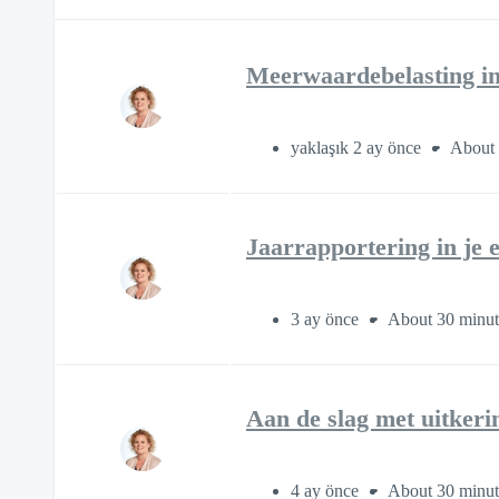
Meerwaardebelasting in
yaklaşık 2 ay önce
About 
Jaarrapportering in je 
3 ay önce
About 30 minut
Aan de slag met uitkeri
4 ay önce
About 30 minut