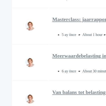
Masterclass: jaarrapport
5 ay önce
About 1 hour
Meerwaardebelasting in
6 ay önce
About 30 minut
Van balans tot belastin