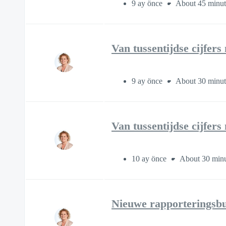
9 ay önce
About 45 minut
Van tussentijdse cijfers
9 ay önce
About 30 minut
Van tussentijdse cijfer
10 ay önce
About 30 minu
Nieuwe rapporteringsbun