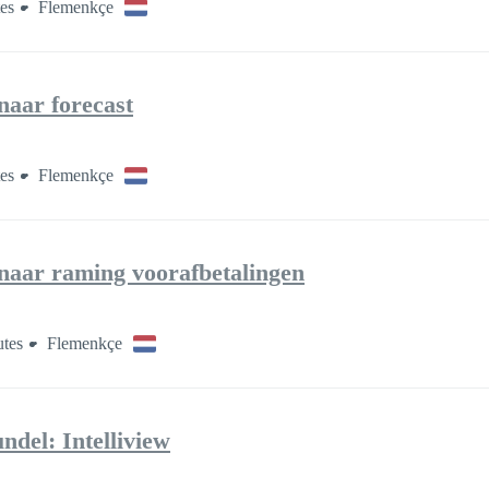
es
Flemenkçe
 naar forecast
es
Flemenkçe
s naar raming voorafbetalingen
tes
Flemenkçe
del: Intelliview