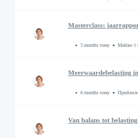
Masterclass: jaarrapport
5 months тому
Майже 1 
Meerwaardebelasting in
6 months тому
Приблизн
Van balans tot belastin