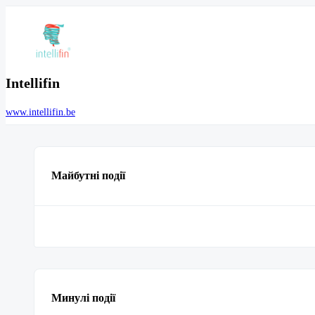
Intellifin
www.intellifin.be
Майбутні події
Минулі події