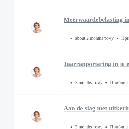
Meerwaardebelasting in
about 2 months тому
При
Jaarrapportering in je 
3 months тому
Приблизн
Aan de slag met uitkeri
3 months тому
Приблизн