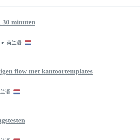
 30 minuten
荷兰语
eigen flow met kantoortemplates
荷兰语
ngstesten