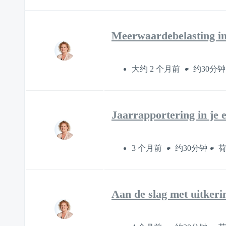
Meerwaardebelasting in
大约 2 个月前
约30分钟
Jaarrapportering in je 
3 个月前
约30分钟
Aan de slag met uitkeri