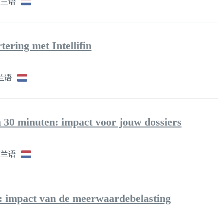
荷兰语
ering met Intellifin
兰语
 30 minuten: impact voor jouw dossiers
荷兰语
g: impact van de meerwaardebelasting