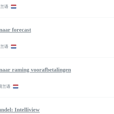
荷兰语
 naar forecast
荷兰语
s naar raming voorafbetalingen
荷兰语
del: Intelliview