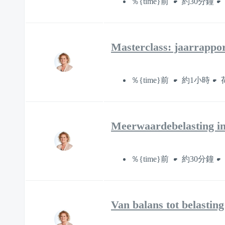
％{time}前
約30分鐘
Masterclass: jaarrapport
％{time}前
約1小時
Meerwaardebelasting in
％{time}前
約30分鐘
Van balans tot belastin