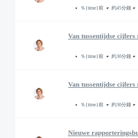
％{time}前
約45分鐘
Van tussentijdse cijfers
％{time}前
約30分鐘
Van tussentijdse cijfer
％{time}前
約30分鐘
Nieuwe rapporteringsbun