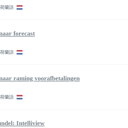
荷蘭語
 naar forecast
荷蘭語
s naar raming voorafbetalingen
荷蘭語
del: Intelliview