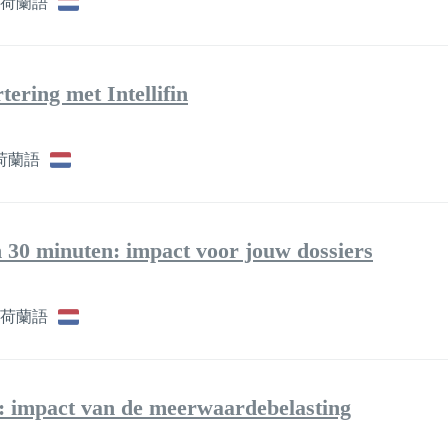
荷蘭語
ering met Intellifin
荷蘭語
 30 minuten: impact voor jouw dossiers
荷蘭語
g: impact van de meerwaardebelasting