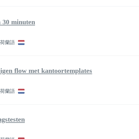
 30 minuten
荷蘭語
eigen flow met kantoortemplates
荷蘭語
ngstesten