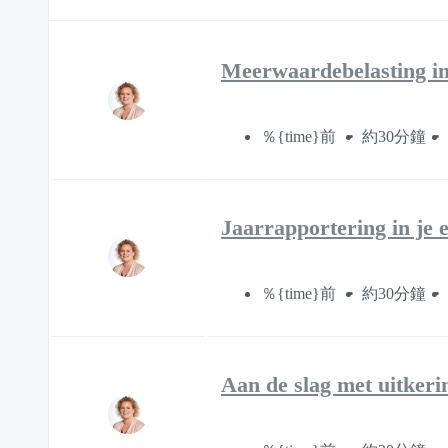
Meerwaardebelasting in
％{time}前
約30分鐘
Jaarrapportering in je 
％{time}前
約30分鐘
Aan de slag met uitkeri