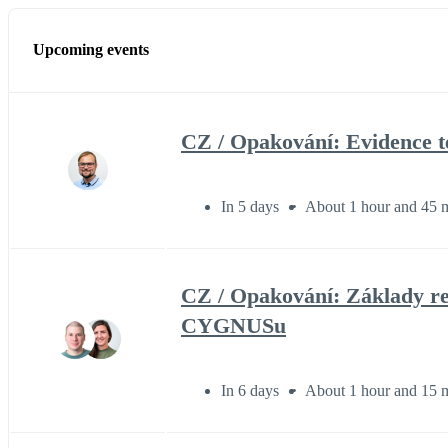
Upcoming events
CZ / Opakování: Evidence 
In 5 days
About 1 hour and 45 
CZ / Opakování: Základy rea
CYGNUSu
In 6 days
About 1 hour and 15 