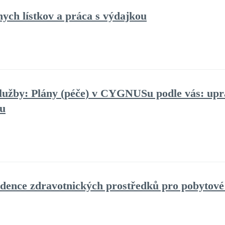
ych lístkov a práca s výdajkou
lužby: Plány (péče) v CYGNUSu podle vás: upra
ru
dence zdravotnických prostředků pro pobytové 