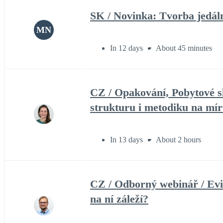
SK / Novinka: Tvorba jedáln
MN
In 12 days
About 45 minutes
CZ / Opakování, Pobytové s
strukturu i metodiku na mí
In 13 days
About 2 hours
CZ / Odborný webinář / Evi
na ní záleží?