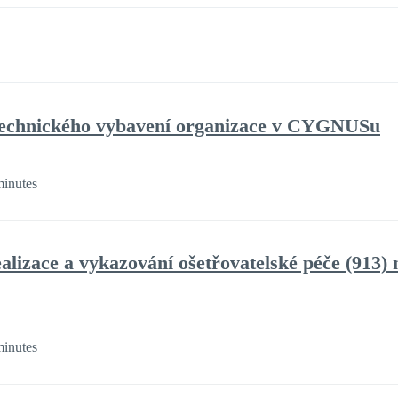
technického vybavení organizace v CYGNUSu
minutes
lizace a vykazování ošetřovatelské péče (913) 
minutes