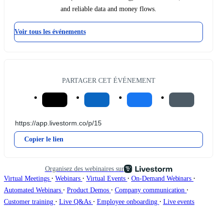
and reliable data and money flows.
Voir tous les événements
PARTAGER CET ÉVÉNEMENT
Copier le lien
Organisez des webinaires sur
∙
∙
∙
∙
Virtual Meetings
Webinars
Virtual Events
On-Demand Webinars
∙
∙
∙
Automated Webinars
Product Demos
Company communication
∙
∙
∙
Customer training
Live Q&As
Employee onboarding
Live events