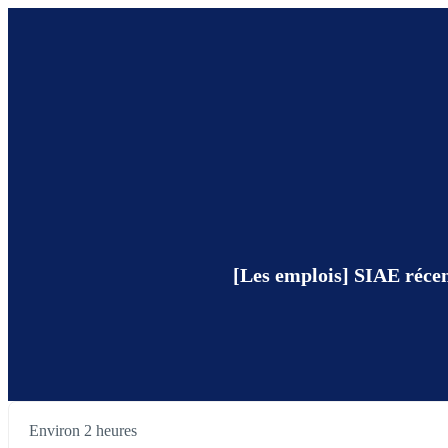
[Les emplois] SIAE récem
Environ 2 heures