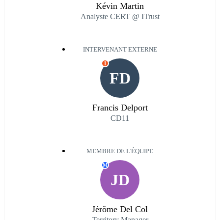
Kévin Martin
Analyste CERT @ ITrust
INTERVENANT EXTERNE
I
FD
Francis Delport
CD11
MEMBRE DE L'ÉQUIPE
M
JD
Jérôme Del Col
Territory Manager