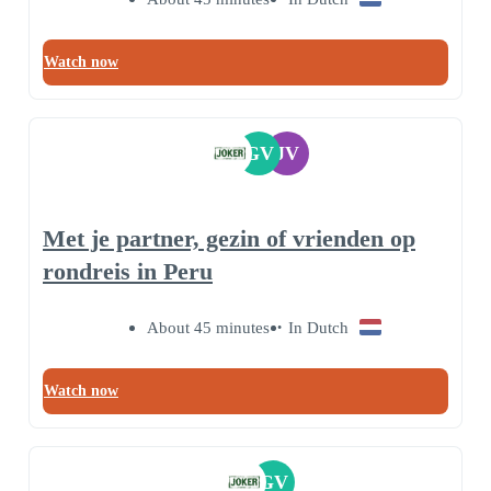
Watch now
GV
JV
Met je partner, gezin of vrienden op
rondreis in Peru
About 45 minutes
In Dutch
Watch now
GV