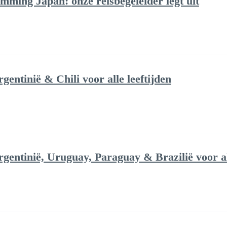
mming Japan: onze reisbegeleider legt uit
entinië & Chili voor alle leeftijden
gentinië, Uruguay, Paraguay & Brazilië voor all