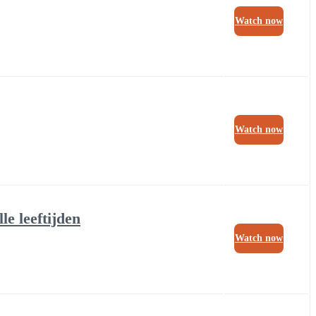
Watch now
Watch now
e leeftijden
Watch now