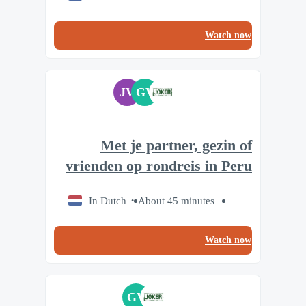
Watch now
JV
GV
Met je partner, gezin of
vrienden op rondreis in Peru
In Dutch
About 45 minutes
Watch now
GV