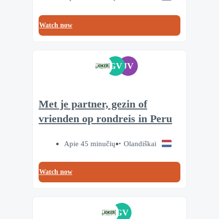
Watch now
GV
JV
Met je partner, gezin of
vrienden op rondreis in Peru
Apie 45 minučių
Olandiškai
Watch now
GV