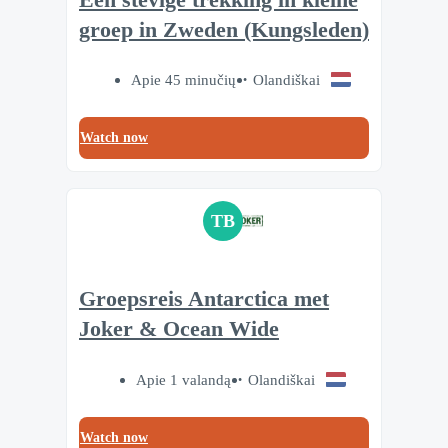
groep in Zweden (Kungsleden)
Apie 45 minučių
Olandiškai
Watch now
TB
Groepsreis Antarctica met
Joker & Ocean Wide
Apie 1 valandą
Olandiškai
Watch now