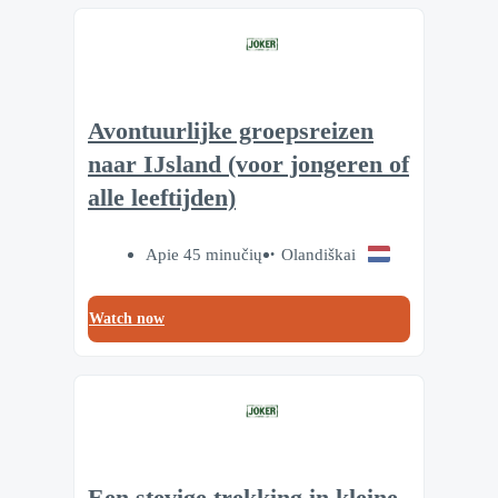
Avontuurlijke groepsreizen
naar IJsland (voor jongeren of
alle leeftijden)
Apie 45 minučių
Olandiškai
Watch now
Een stevige trekking in kleine