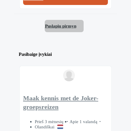
Puslapiu pirmyn
Pasibaige įvykiai
Maak kennis met de Joker-
groepsreizen
Prieš 3 mėnesių
Apie 1 valandą
Olandiškai