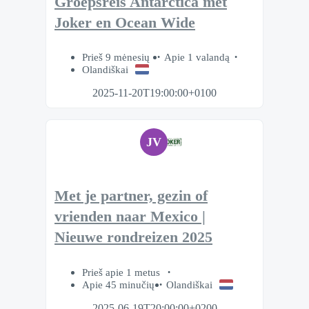
Groepsreis Antarctica met
Joker en Ocean Wide
Prieš 9 mėnesių
Apie 1 valandą
Olandiškai
2025-11-20T19:00:00+0100
JV
Met je partner, gezin of
vrienden naar Mexico |
Nieuwe rondreizen 2025
Prieš apie 1 metus
Apie 45 minučių
Olandiškai
2025-06-19T20:00:00+0200