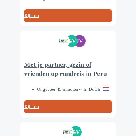
Kijk nu
GV
JV
Met je partner, gezin of
vrienden op rondreis in Peru
Ongeveer 45 minuten
In Dutch
Kijk nu
GV