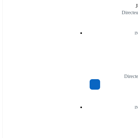
J
Directe
I
Directe
I