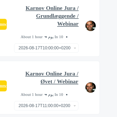
Karnov Online Jura /
Grundlæggende /
Webinar
 now
About 1 hour
In 10 يوم
Karnov Online Jura /
Øvet / Webinar
 now
About 1 hour
In 10 يوم