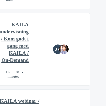
KAILA
undervisning
/ Kom godt i
gang med
JV
KAILA /
On-Demand
About 30
minutes
KAILA webinar /