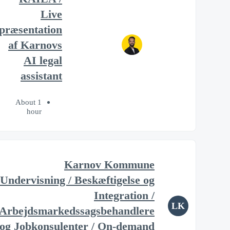
Live
præsentation
af Karnovs
AI legal
assistant
About 1
hour
Karnov Kommune
Undervisning / Beskæftigelse og
Integration /
LK
Arbejdsmarkedssagsbehandlere
og Jobkonsulenter / On-demand