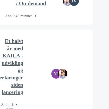
JV
/ On-demand
About 45 minutes
Et halvt
år med
KAILA -
udvikling
og
NJ
erfaringer
siden
lancering
About 1
hour