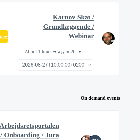
Karnov Skat /
Grundlæggende /
Webinar
 now
About 1 hour
In 20 يوم
On demand events
Arbejdsretsportalen
/ Onboarding / Jura