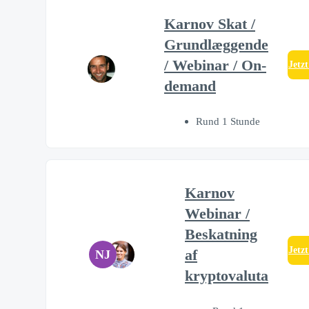
Karnov Skat /
Grundlæggende
/ Webinar / On-
Jetz
demand
Rund 1 Stunde
Karnov
Webinar /
Beskatning
Jetz
af
NJ
kryptovaluta