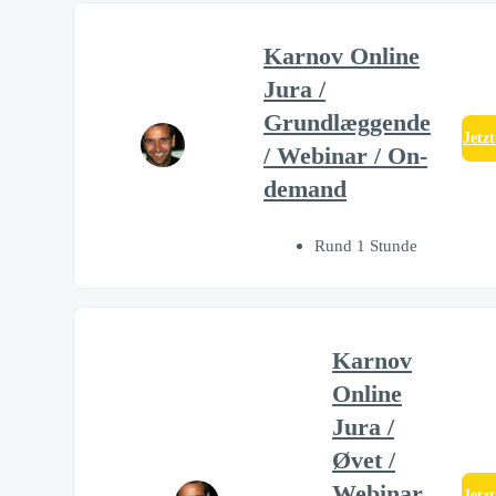
Karnov Online
Jura /
Grundlæggende
Jetz
/ Webinar / On-
demand
Rund 1 Stunde
Karnov
Online
Jura /
Øvet /
Webinar
Jetz