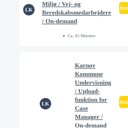
Miljø / Vej- og
Jetz
LK
Beredskabsmedarbejdere
/ On-demand
Ca. 45 Minuten
Karnov
Kommune
Undervisning
/ Upload-
funktion for
Jetz
LK
Case
Manager /
On-demand