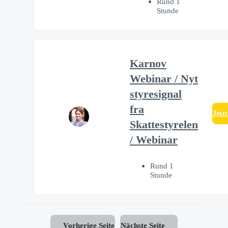
Rund 1
Stunde
Karnov
Webinar / Nyt
styresignal
fra
Jetz
Skattestyrelen
/ Webinar
Rund 1
Stunde
Vorherige Seite
Nächste Seite