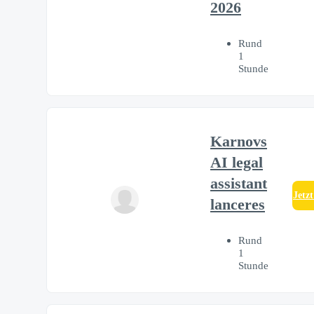
2026
Rund
1
Stunde
Karnovs
AI legal
assistant
Jetz
lanceres
Rund
1
Stunde