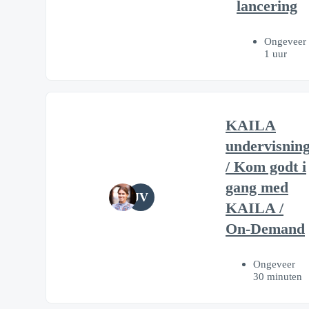
lancering
Ongeveer
1 uur
KAILA
undervisnin
/ Kom godt i
gang med
JV
KAILA /
On-Demand
Ongeveer
30 minuten