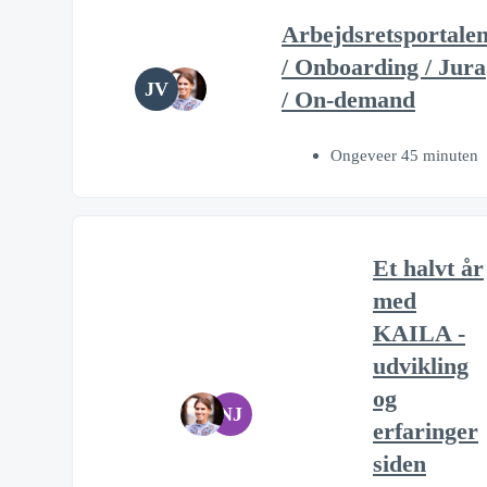
Arbejdsretsportale
/ Onboarding / Jura
JV
/ On-demand
Ongeveer 45 minuten
Et halvt år
med
KAILA -
udvikling
og
NJ
erfaringer
siden