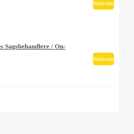
Watch now
s Sagsbehandlere / On-
Watch now