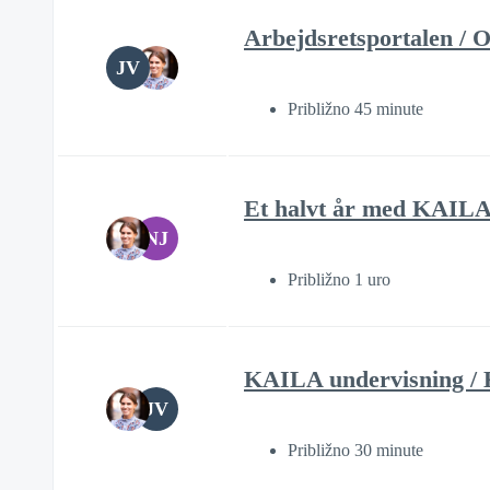
Arbejdsretsportalen / 
JV
Približno 45 minute
Et halvt år med KAILA -
NJ
Približno 1 uro
KAILA undervisning /
JV
Približno 30 minute