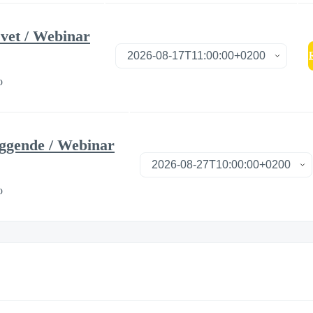
vet / Webinar
R
o
ggende / Webinar
o