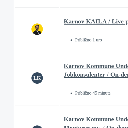
Karnov KAILA / Live pr
Približno 1 uro
Karnov Kommune Underv
Jobkonsulenter / On-d
LK
Približno 45 minute
Karnov Kommune Undervi
Mentorer mv. / On-de