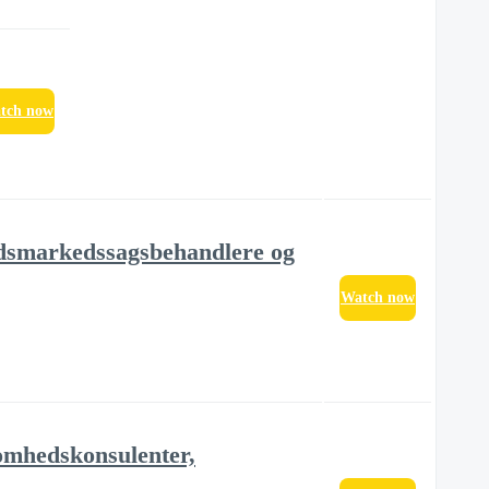
tch now
jdsmarkedssagsbehandlere og
Watch now
omhedskonsulenter,