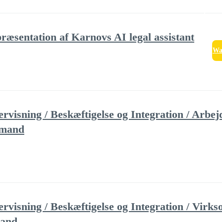
æsentation af Karnovs AI legal assistant
Wa
isning / Beskæftigelse og Integration / Arbe
emand
sning / Beskæftigelse og Integration / Virks
mand