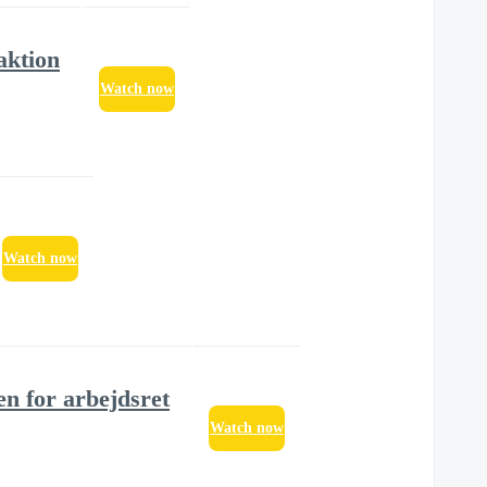
aktion
Watch now
Watch now
en for arbejdsret
Watch now