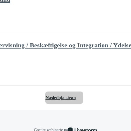
sning / Beskæftigelse og Integration / Ydelse
Naslednja stran
Gostite webinarje na