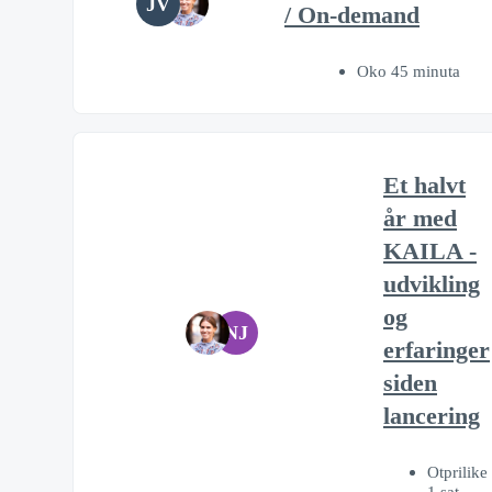
JV
/ On-demand
Oko 45 minuta
Et halvt
år med
KAILA -
udvikling
og
NJ
erfaringer
siden
lancering
Otprilike
1 sat