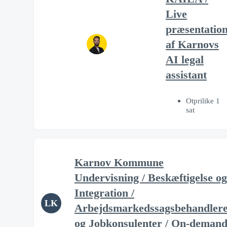
Live
præsentatio
af Karnovs
AI legal
assistant
Otprilike 1
sat
Karnov Kommune
Undervisning / Beskæftigelse og
Integration /
LK
Arbejdsmarkedssagsbehandler
og Jobkonsulenter / On-deman