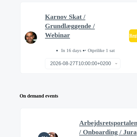
Karnov Skat /
Grundlæggende /
Webinar
Reg
In 16 days
Otprilike 1 sat
On demand events
Arbejdsretsportale
/ Onboarding / Jura