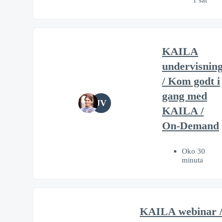
KAILA
undervisnin
/ Kom godt i
gang med
JV
KAILA /
On-Demand
Oko 30
minuta
KAILA webinar 