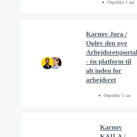
Otprilike 1 sat
Karnov Jura /
Oplev den nye
Arbejdsretsporta
- én platform til
alt inden for
arbejdsret
Otprilike 1 sat
Karnov
KAILA /