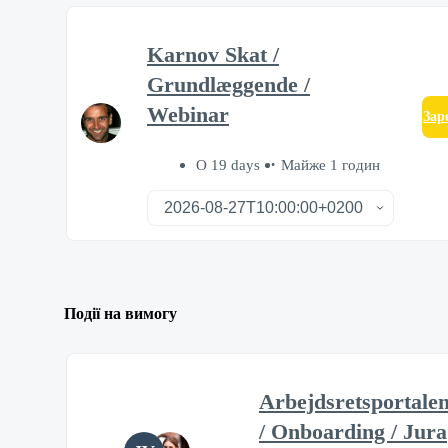
Karnov Skat /
Grundlæggende /
Webinar
Зар
О 19 days
Майже 1 годин
Події на вимогу
Arbejdsretsportale
/ Onboarding / Jura