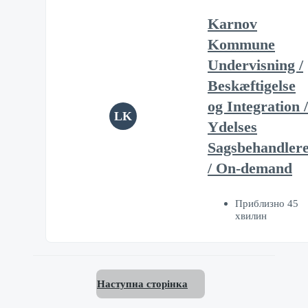
Karnov
Kommune
Undervisning /
Beskæftigelse
og Integration /
LK
Ydelses
Sagsbehandler
/ On-demand
Приблизно 45
хвилин
Наступна сторінка