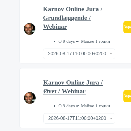
Karnov Online Jura /
Grundlæggende /
Webinar
Зар
О 9 days
Майже 1 годин
Karnov Online Jura /
Øvet / Webinar
Зар
О 9 days
Майже 1 годин