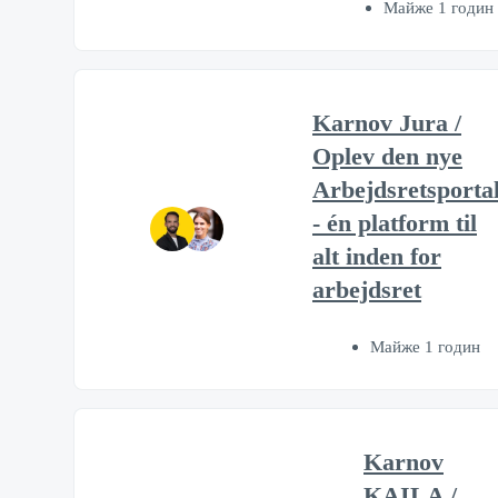
Майже 1 годин
Karnov Jura /
Oplev den nye
Arbejdsretsporta
- én platform til
alt inden for
arbejdsret
Майже 1 годин
Karnov
KAILA /