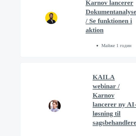
Karnov lancerer
Dokumentanalys
/ Se funktionen i
aktion
Майже 1 годин
KAILA
webinar /
Karnov
lancerer ny AI
løsning til
sagsbehandler