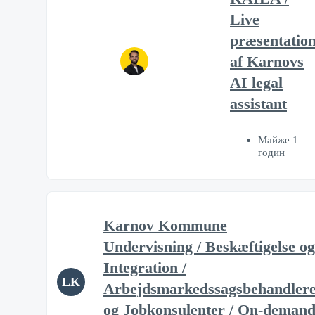
Live
præsentatio
af Karnovs
AI legal
assistant
Майже 1
годин
Karnov Kommune
Undervisning / Beskæftigelse og
Integration /
LK
Arbejdsmarkedssagsbehandler
og Jobkonsulenter / On-deman