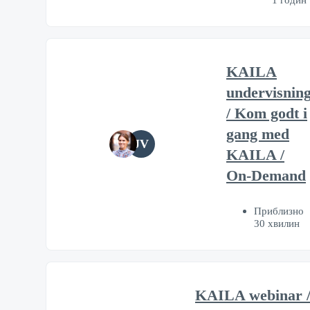
KAILA
undervisnin
/ Kom godt i
gang med
JV
KAILA /
On-Demand
Приблизно
30 хвилин
KAILA webinar 