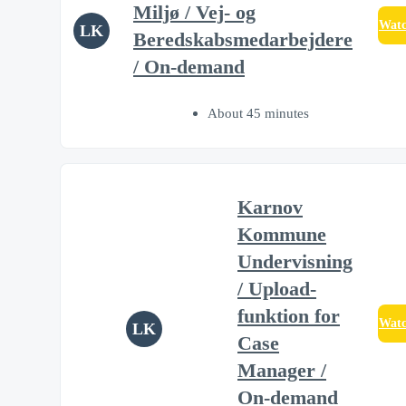
Miljø / Vej- og
Wat
LK
Beredskabsmedarbejdere
/ On-demand
About 45 minutes
Karnov
Kommune
Undervisning
/ Upload-
funktion for
Wat
LK
Case
Manager /
On-demand