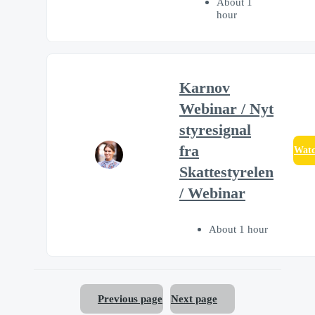
About 1
hour
Karnov
Webinar / Nyt
styresignal
fra
Wat
Skattestyrelen
/ Webinar
About 1 hour
Previous page
Next page