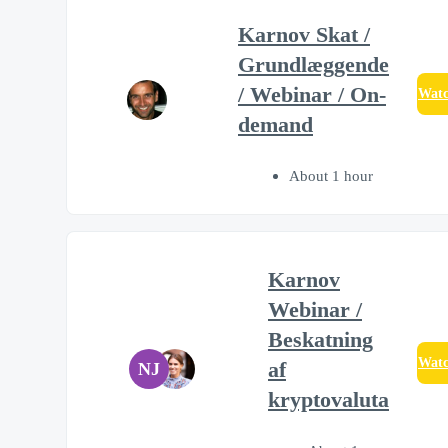
Karnov Skat /
Grundlæggende
/ Webinar / On-
Wat
demand
About 1 hour
Karnov
Webinar /
Beskatning
Wat
af
NJ
kryptovaluta