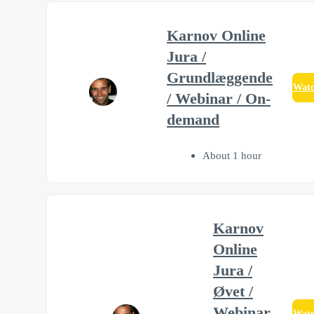
Karnov Online
Jura /
Grundlæggende
Wat
/ Webinar / On-
demand
About 1 hour
Karnov
Online
Jura /
Øvet /
Webinar
Wat