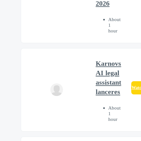
2026
About
1
hour
Karnovs
AI legal
assistant
Wat
lanceres
About
1
hour