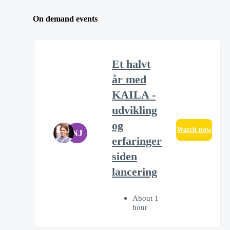
On demand events
Et halvt
år med
KAILA -
udvikling
og
Watch now
NJ
erfaringer
siden
lancering
About 1
hour