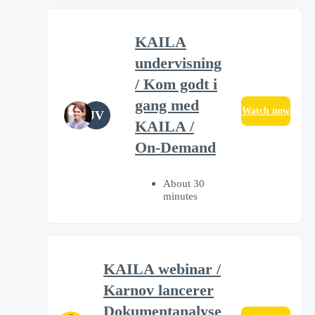
KAILA
undervisning
/ Kom godt i
gang med
Watch now
JV
KAILA /
On-Demand
About 30
minutes
KAILA webinar /
Karnov lancerer
Dokumentanalyse