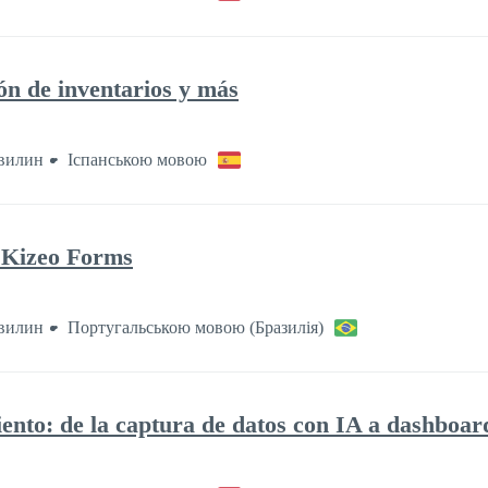
ón de inventarios y más
хвилин
Іспанською мовою
 Kizeo Forms
хвилин
Португальською мовою (Бразилія)
nto: de la captura de datos con IA a dashboard