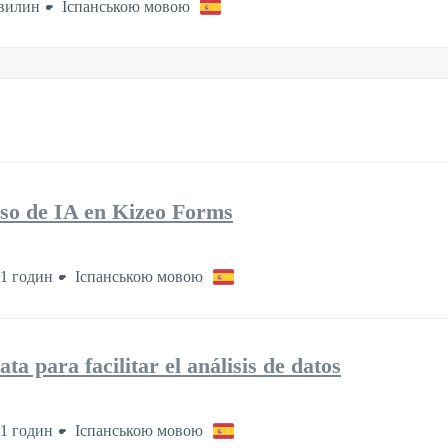
хвилин
Іспанською мовою
uso de IA en Kizeo Forms
1 годин
Іспанською мовою
a para facilitar el análisis de datos
1 годин
Іспанською мовою