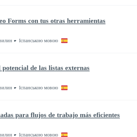
eo Forms con tus otras herramientas
хвилин
Іспанською мовою
otencial de las listas externas
хвилин
Іспанською мовою
das para flujos de trabajo más eficientes
хвилин
Іспанською мовою