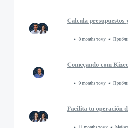
Calcula presupuestos y
8 months тому
Прибли
Começando com Kize
9 months тому
Прибли
Facilita tu operación
11 months тому
Майже