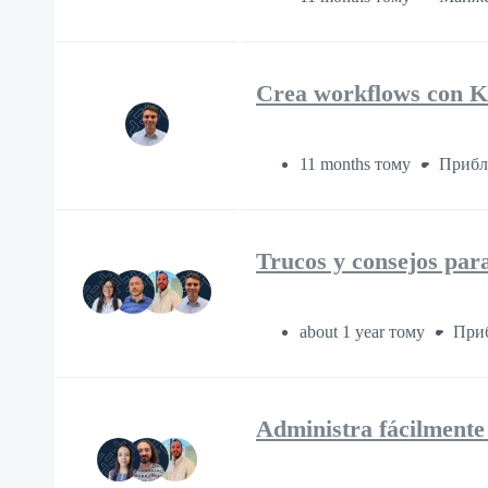
Crea workflows con K
11 months тому
Прибл
Trucos y consejos par
about 1 year тому
Приб
Administra fácilmente 