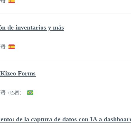
牙语
ón de inventarios y más
牙语
 Kizeo Forms
牙语（巴西）
nto: de la captura de datos con IA a dashboard