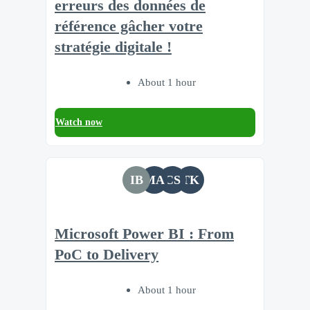
erreurs des données de
référence gâcher votre
stratégie digitale !
About 1 hour
Watch now
IB
MA
CS
TK
Microsoft Power BI : From
PoC to Delivery
About 1 hour