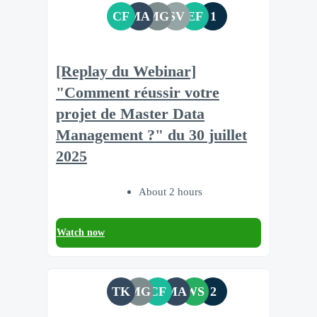
CF
MA
MG
SV
EF
1
[Replay du Webinar]
"Comment réussir votre
projet de Master Data
Management ?" du 30 juillet
2025
About 2 hours
Watch now
TK
MG
CF
MA
WS
2