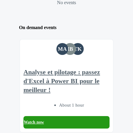
No events
On demand events
MA
IB
TK
Analyse et pilotage : passez
d'Excel à Power BI pour le
meilleur !
About 1 hour
Watch now