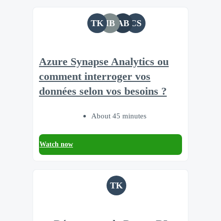
TK
IB
AB
CS
Azure Synapse Analytics ou
comment interroger vos
données selon vos besoins ?
About 45 minutes
Watch now
TK