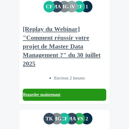
CF
MA
MG
SV
EF
1
[Replay du Webinar]
"Comment réussir votre
projet de Master Data
Management ?" du 30 juillet
2025
Environ 2 heures
Regarder maintenant
TK
MG
CF
MA
WS
2