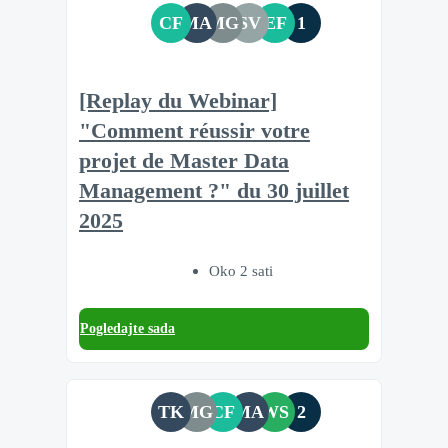
CF
MA
MG
SV
EF
1
[Replay du Webinar]
"Comment réussir votre
projet de Master Data
Management ?" du 30 juillet
2025
Oko 2 sati
Pogledajte sada
TK
MG
CF
MA
WS
2