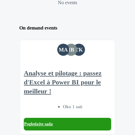
No events
On demand events
MA
IB
TK
Analyse et pilotage : passez
d'Excel à Power BI pour le
meilleur !
Oko 1 sati
Pogledajte sada