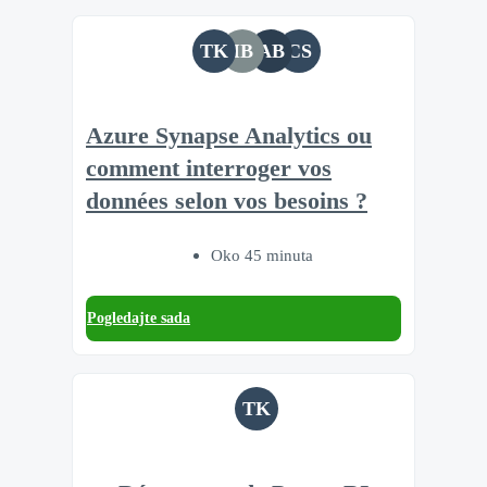
TK
IB
AB
CS
Azure Synapse Analytics ou
comment interroger vos
données selon vos besoins ?
Oko 45 minuta
Pogledajte sada
TK