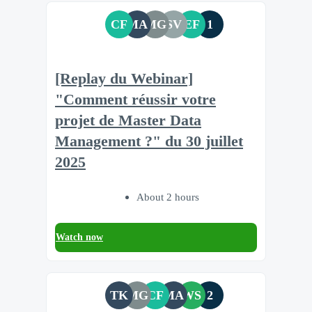
CF
MA
MG
SV
EF
1
[Replay du Webinar]
"Comment réussir votre
projet de Master Data
Management ?" du 30 juillet
2025
About 2 hours
Watch now
TK
MG
CF
MA
WS
2