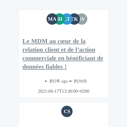
MA
BI
LT
TK
SV
Le MDM au cœur de la
relation client et de l’action
commerciale en bénéficiant de
données fiables !
約5年 ago
約30分
2021-06-17T13:30:00+0200
CS