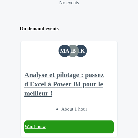
No events
On demand events
MA
IB
TK
Analyse et pilotage : passez
d'Excel à Power BI pour le
meilleur !
About 1 hour
Watch now