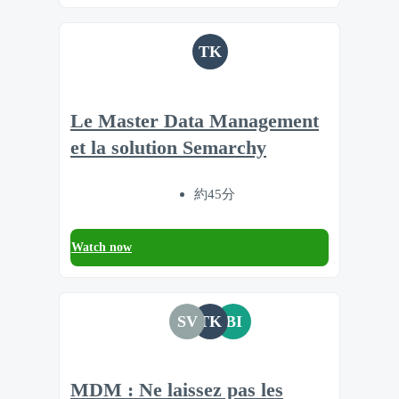
TK
Le Master Data Management
et la solution Semarchy
約45分
Watch now
SV
TK
BI
MDM : Ne laissez pas les