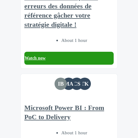
erreurs des données de
référence gâcher votre
stratégie digitale !
About 1 hour
Watch now
IB
MA
CS
TK
Microsoft Power BI : From
PoC to Delivery
About 1 hour