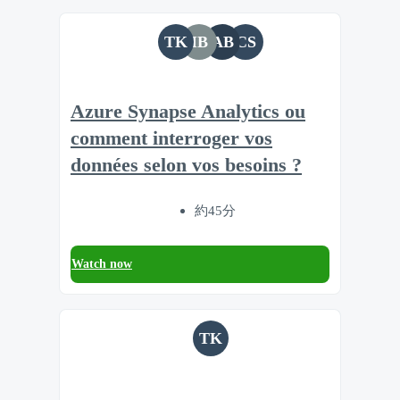
TK
IB
AB
CS
Azure Synapse Analytics ou
comment interroger vos
données selon vos besoins ?
約45分
Watch now
TK