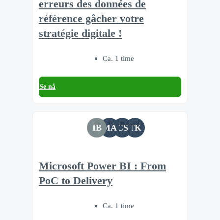
erreurs des données de
référence gâcher votre
stratégie digitale !
Ca. 1 time
Se nå
IB
MA
CS
TK
Microsoft Power BI : From
PoC to Delivery
Ca. 1 time