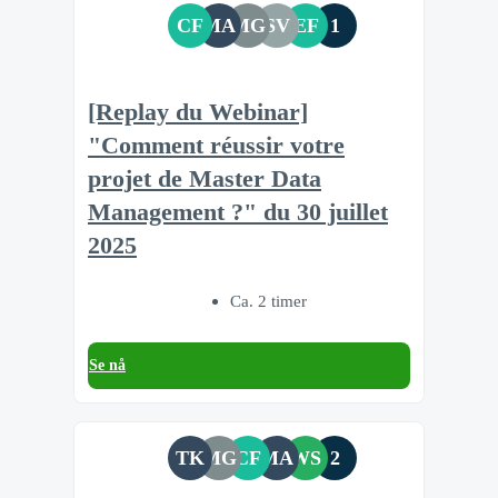
CF
MA
MG
SV
EF
1
[Replay du Webinar]
"Comment réussir votre
projet de Master Data
Management ?" du 30 juillet
2025
Ca. 2 timer
Se nå
TK
MG
CF
MA
WS
2