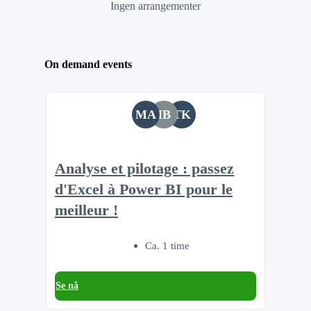
Ingen arrangementer
On demand events
MA
IB
TK
Analyse et pilotage : passez
d'Excel à Power BI pour le
meilleur !
Ca. 1 time
Se nå