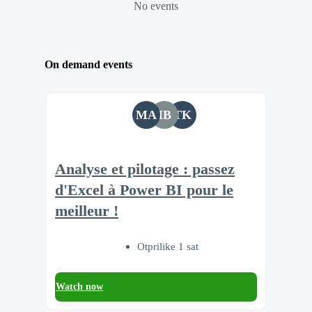
No events
On demand events
MA
IB
TK
Analyse et pilotage : passez
d'Excel à Power BI pour le
meilleur !
Otprilike 1 sat
Watch now