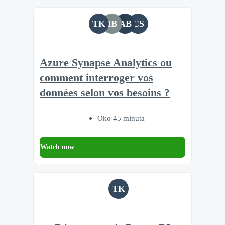
TK
IB
AB
CS
Azure Synapse Analytics ou
comment interroger vos
données selon vos besoins ?
Oko 45 minuta
Watch now
TK