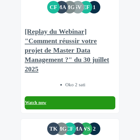
CF
MA
MG
SV
EF
1
[Replay du Webinar]
"Comment réussir votre
projet de Master Data
Management ?" du 30 juillet
2025
Oko 2 sati
Watch now
TK
MG
CF
MA
WS
2