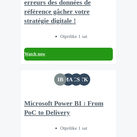
erreurs des données de
référence gâcher votre
stratégie digitale !
Otprilike 1 sat
Watch now
IB
MA
CS
TK
Microsoft Power BI : From
PoC to Delivery
Otprilike 1 sat