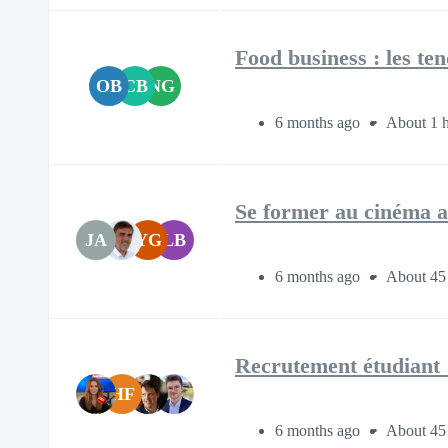
Food business : les t
OB
CB
NG
6 months ago
About 1 
Se former au cinéma a
JA
YG
LB
6 months ago
About 45
Recrutement étudiant :
HF
6 months ago
About 45