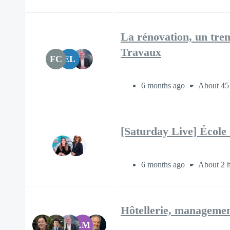
La rénovation, un tre
Travaux
FC
EL
6 months ago
About 45
[Saturday Live] École
6 months ago
About 2 
Hôtellerie, management
LM