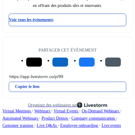
en offrant des produits sûrs et innovants.
Voir tous les événements
PARTAGER CET ÉVÉNEMENT
Copier le lien
Organisez des webinaires sur
∙
∙
∙
∙
Virtual Meetings
Webinars
Virtual Events
On-Demand Webinars
∙
∙
∙
Automated Webinars
Product Demos
Company communication
∙
∙
∙
Customer training
Live Q&As
Employee onboarding
Live events