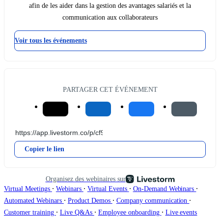
afin de les aider dans la gestion des avantages salariés et la
communication aux collaborateurs
Voir tous les événements
PARTAGER CET ÉVÉNEMENT
Copier le lien
Organisez des webinaires sur
∙
∙
∙
∙
Virtual Meetings
Webinars
Virtual Events
On-Demand Webinars
∙
∙
∙
Automated Webinars
Product Demos
Company communication
∙
∙
∙
Customer training
Live Q&As
Employee onboarding
Live events