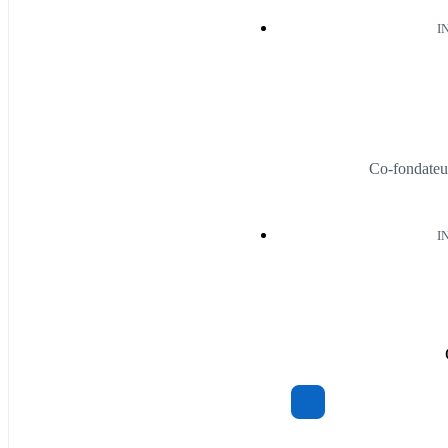
I
Co-fondateu
I