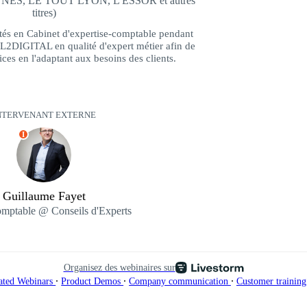
ES, LE TOUT LYON, L'ESSOR et autres
titres)
iétés en Cabinet d'expertise-comptable pendant
AL2DIGITAL en qualité d'expert métier afin de
ces en l'adaptant aux besoins des clients.
NTERVENANT EXTERNE
I
Guillaume Fayet
mptable @ Conseils d'Experts
Organisez des webinaires sur
∙
∙
∙
ated Webinars
Product Demos
Company communication
Customer trainin