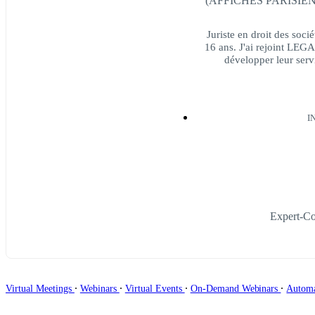
(AFFICHES PARISIENN
Juriste en droit des soc
16 ans. J'ai rejoint LEG
développer leur servi
I
Expert-Co
∙
∙
∙
∙
Virtual Meetings
Webinars
Virtual Events
On-Demand Webinars
Autom