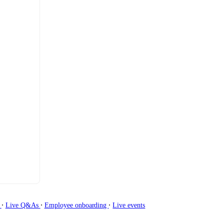
∙
∙
∙
g
Live Q&As
Employee onboarding
Live events