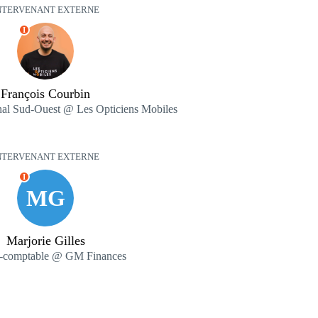
NTERVENANT EXTERNE
I
François Courbin
nal Sud-Ouest @ Les Opticiens Mobiles
NTERVENANT EXTERNE
I
MG
Marjorie Gilles
e-comptable @ GM Finances