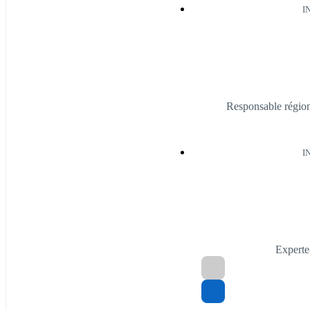
I
Responsable régio
I
Expert