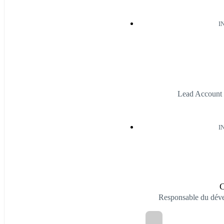
I
Lead Account 
I
C
Responsable du déve