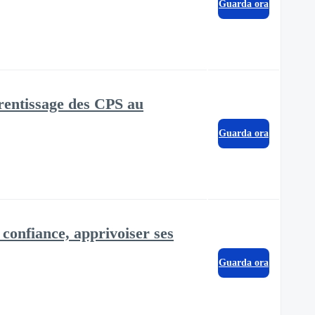
Guarda ora
prentissage des CPS au
Guarda ora
confiance, apprivoiser ses
Guarda ora