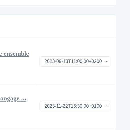
re ensemble
angage ...