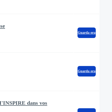
sse
Guarda ora
Guarda ora
E M'INSPIRE dans vos