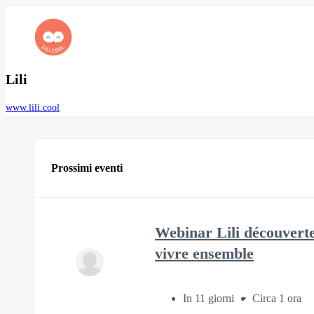
Lili
www.lili.cool
Prossimi eventi
Webinar Lili découverte
vivre ensemble
In 11 giorni
Circa 1 ora