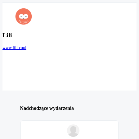
Lili
www.lili.cool
Nadchodzące wydarzenia