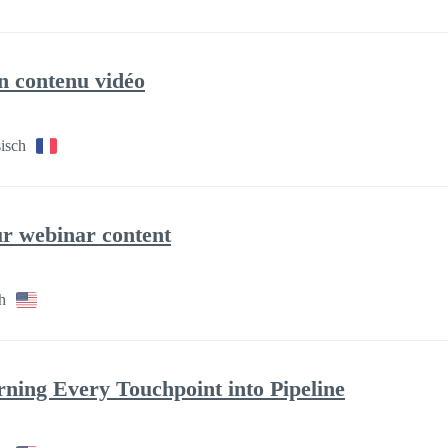
on contenu vidéo
isch
ur webinar content
h
ing Every Touchpoint into Pipeline