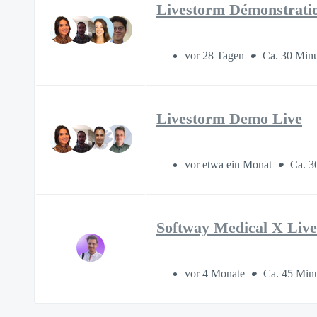
Livestorm Démonstratio
vor 28 Tagen
Ca. 30 Min
Livestorm Demo Live
vor etwa ein Monat
Ca. 3
Softway Medical X Liv
vor 4 Monate
Ca. 45 Min