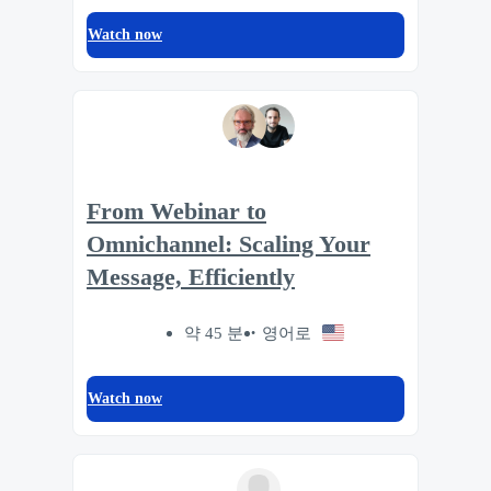
Watch now
From Webinar to
Omnichannel: Scaling Your
Message, Efficiently
약 45 분
영어로
Watch now