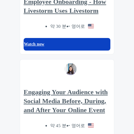
Employee Onboarding - How
Livestorm Uses Livestorm
약 30 분
영어로
Watch now
Engaging Your Audience with
Social Media Before, During,
and After Your Online Event
약 45 분
영어로