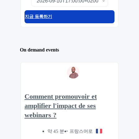
지금 등록하기
On demand events
Comment promouvoir et
amplifier l'impact de ses
webinars ?
약 45 분
프랑스어로