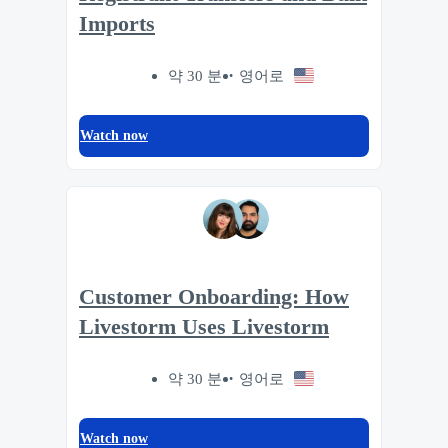
Imports
약 30 분
영어로
Watch now
Customer Onboarding: How
Livestorm Uses Livestorm
약 30 분
영어로
Watch now