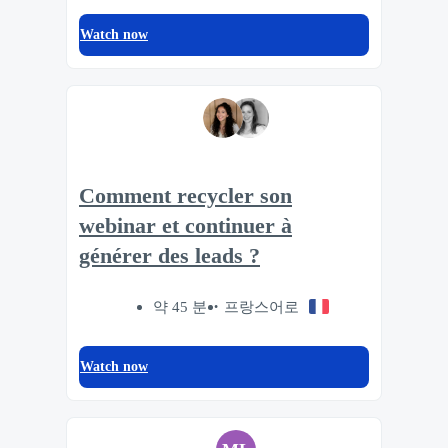
Watch now
Comment recycler son
webinar et continuer à
générer des leads ?
약 45 분
프랑스어로
Watch now