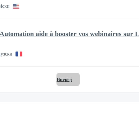
йски
utomation aide à booster vos webinaires sur 
узски
Вперед