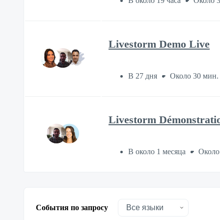
В около 19 часа
Около 3
Livestorm Demo Live
В 27 дня
Около 30 мин.
Livestorm Démonstratio
В около 1 месяца
Около
События по запросу