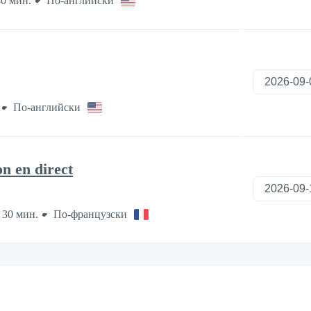
0 мин.
По-английски
По-английски
n en direct
 30 мин.
По-французски