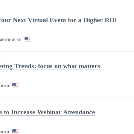
our Next Virtual Event for a Higher ROI
английски
ting Trends: focus on what matters
йски
cs to Increase Webinar Attendance
йски