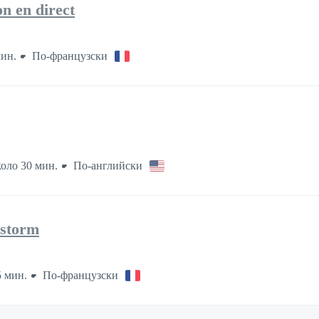
n en direct
мин.
По-французски
оло 30 мин.
По-английски
estorm
 мин.
По-французски