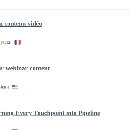
on contenu vidéo
узски
ur webinar content
йски
ing Every Touchpoint into Pipeline