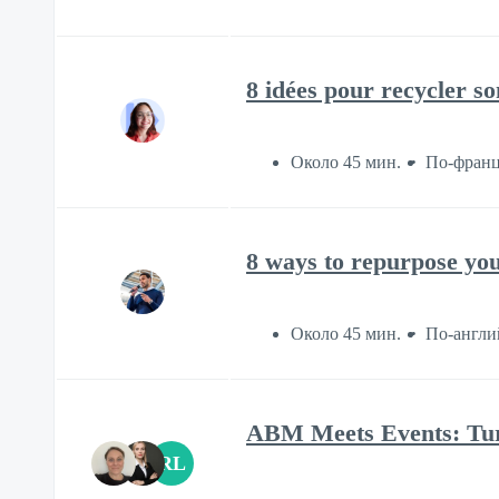
8 idées pour recycler s
Около 45 мин.
По-франц
8 ways to repurpose yo
Около 45 мин.
По-англи
ABM Meets Events: Turn
RL