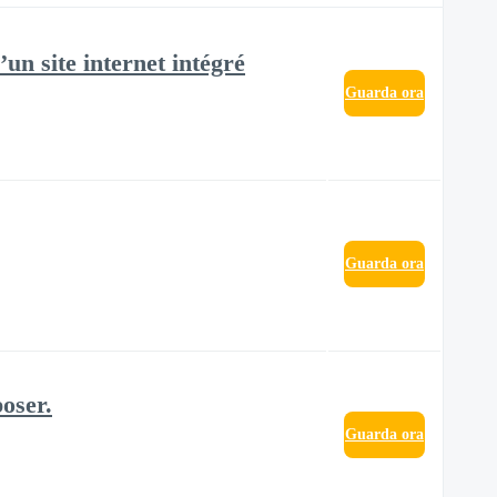
n site internet intégré
Guarda ora
Guarda ora
oser.
Guarda ora