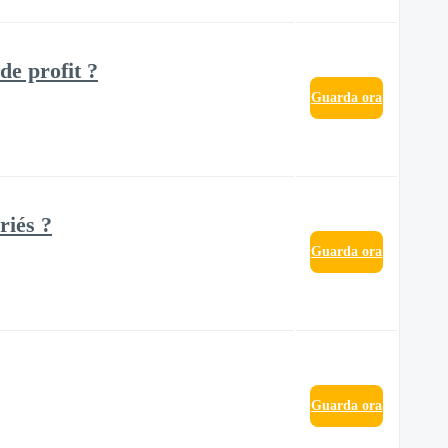
e profit ?
Guarda ora
riés ?
Guarda ora
Guarda ora