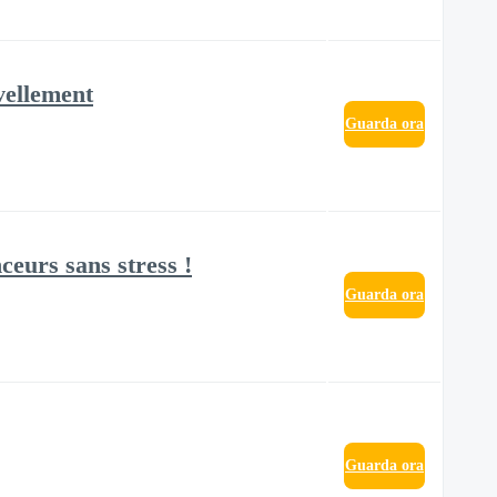
vellement
Guarda ora
eurs sans stress !
Guarda ora
Guarda ora