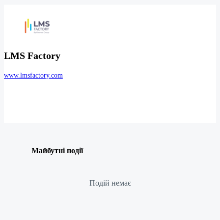
LMS Factory
www.lmsfactory.com
Майбутні події
Подій немає